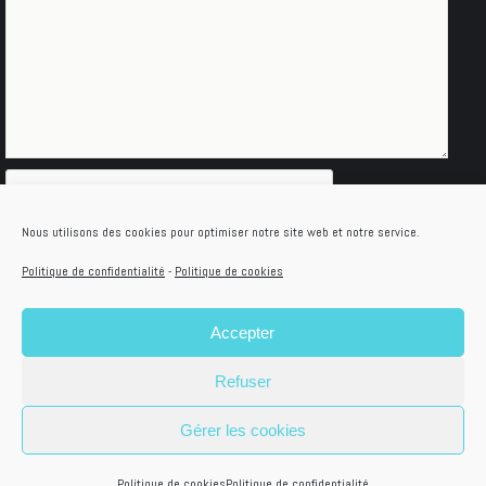
Nous utilisons des cookies pour optimiser notre site web et notre service.
Politique de confidentialité
-
Politique de cookies
Accepter
© Idéaa 2021 Dream-Theme — truly
premium
Refuser
WordPress themes
Gérer les cookies
Politique de confidentialité
I
CGU et Mentions
légales
I © Idéaa 2022
IDEAA DIRECT :
02 41
Politique de cookies
Politique de confidentialité