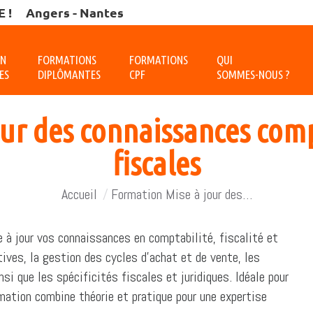
 !
Angers - Nantes
ON
FORMATIONS
FORMATIONS
QUI
ES
DIPLÔMANTES
CPF
SOMMES-NOUS ?
ur des connaissances comp
fiscales
Vous êtes ici :
Accueil
Formation Mise à jour des…
e à jour vos connaissances en comptabilité, fiscalité et
tives, la gestion des cycles d’achat et de vente, les
nsi que les spécificités fiscales et juridiques. Idéale pour
ation combine théorie et pratique pour une expertise