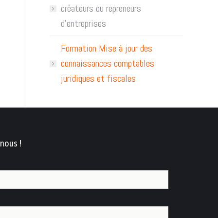
créateurs ou repreneurs
d’entreprises
Formation Mise à jour des
connaissances comptables
juridiques et fiscales
nous !