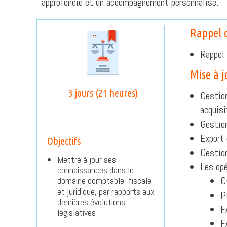
approfondie et un accompagnement personnalisé.
Rappel 
Rappel 
Mise à j
3 jours (21 heures)
Gestion
acquisi
Gestion
Export 
Objectifs
Gestion
Mettre à jour ses
Les opé
connaissances dans le
C
domaine comptable, fiscale
et juridique, par rapports aux
P
dernières évolutions
F
législatives
F