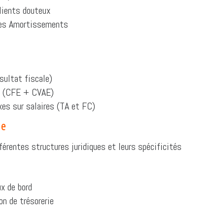
lients douteux
es Amortissements
ésultat fiscale)
 (CFE + CVAE)
es sur salaires (TA et FC)
ue
férentes structures juridiques et leurs spécificités
x de bord
on de trésorerie