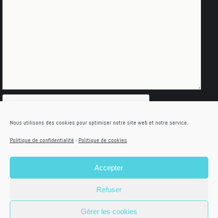
Nous utilisons des cookies pour optimiser notre site web et notre service.
Politique de confidentialité
-
Politique de cookies
Accepter
© Idéaa 2021 Dream-Theme — truly
premium
Refuser
WordPress themes
Gérer les cookies
Politique de confidentialité
I
CGU et Mentions