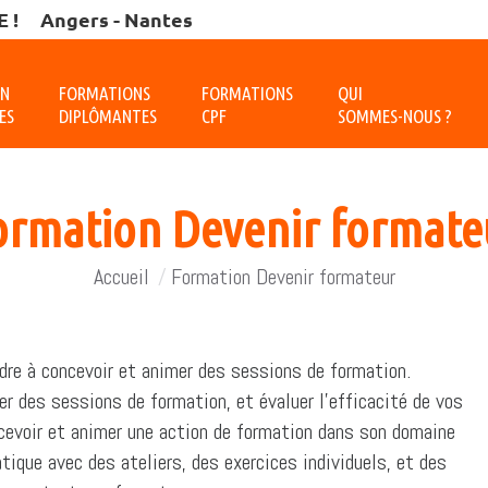
 !
Angers - Nantes
ON
FORMATIONS
FORMATIONS
QUI
ES
DIPLÔMANTES
CPF
SOMMES-NOUS ?
ormation Devenir formate
Vous êtes ici :
Accueil
Formation Devenir formateur
ndre à concevoir et animer des sessions de formation.
er des sessions de formation, et évaluer l’efficacité de vos
ncevoir et animer une action de formation dans son domaine
tique avec des ateliers, des exercices individuels, et des