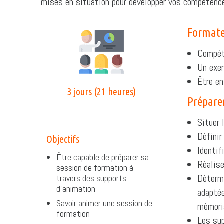
mises en situation pour développer vos compétence
Formateu
Compét
Un exer
Être en
3 jours (21 heures)
Prépare
Situer 
Définir
Objectifs
Identif
Être capable de préparer sa
Réalise
session de formation à
Déterm
travers des supports
d’animation
adaptée
Savoir animer une session de
mémori
formation
Les sup