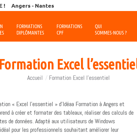
 !
Angers - Nantes
ON
FORMATIONS
FORMATIONS
QUI
ES
DIPLÔMANTES
CPF
SOMMES-NOUS ?
Formation Excel l’essentie
Vous êtes ici :
Accueil
Formation Excel l’essentiel
ion « Excel l’essentiel » d’Idéaa Formation à Angers et
end à créer et formater des tableaux, réaliser des calculs de
istes de données. Adapté aux utilisateurs de Windows
 idéal pour les professionnels souhaitant améliorer leur