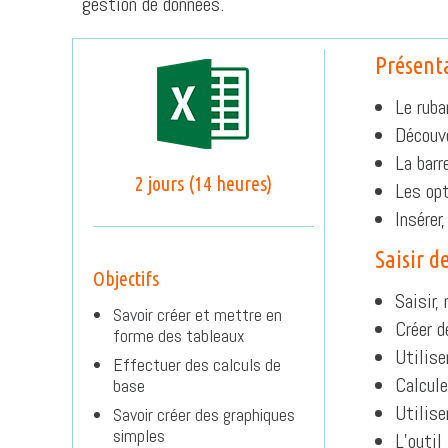
gestion de données.
Présent
Le ruba
Découve
La barr
2 jours (14 heures)
Les opt
Insérer
Saisir d
Objectifs
Saisir,
Savoir créer et mettre en
Créer d
forme des tableaux
Utilise
Effectuer des calculs de
Calcule
base
Utilise
Savoir créer des graphiques
simples
L’outil 